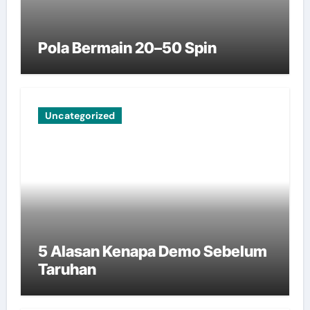
Pola Bermain 20–50 Spin
Uncategorized
5 Alasan Kenapa Demo Sebelum
Taruhan