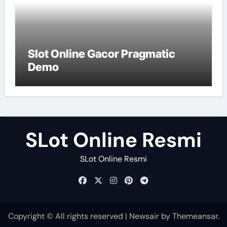
Slot Online Gacor Pragmatic
Demo
SLot Online Resmi
SLot Online Resmi
Copyright © All rights reserved
|
Newsair
by
Themeansar
.