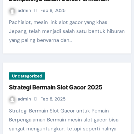
admin
Feb 8, 2025
Pachislot, mesin link slot gacor yang khas
Jepang, telah menjadi salah satu bentuk hiburan
yang paling berwarna dan…
Uncategorized
Strategi Bermain Slot Gacor 2025
admin
Feb 8, 2025
Strategi Bermain Slot Gacor untuk Pemain
Berpengalaman Bermain mesin slot gacor bisa
sangat menguntungkan, tetapi seperti halnya